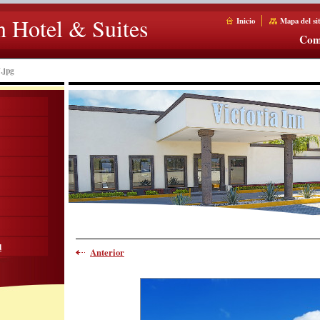
n Hotel & Suites
Inicio
Mapa del sit
Com
.jpg
d
Anterior