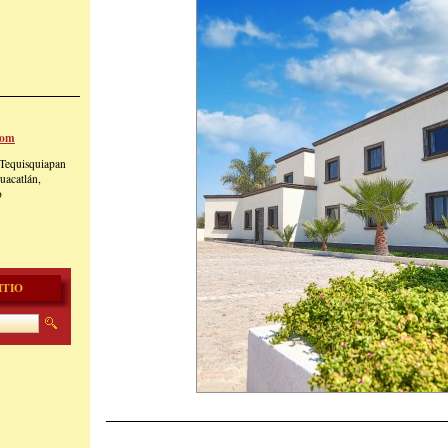
om
-Tequisquiapan
uacatlán,
o
ITIO