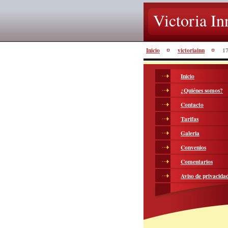
Victoria In
Inicio
victoriainn
17
Inicio
¿Quiénes somos?
Contacto
Tarifas
Galeria
Convenios
Comentarios
Aviso de privacida