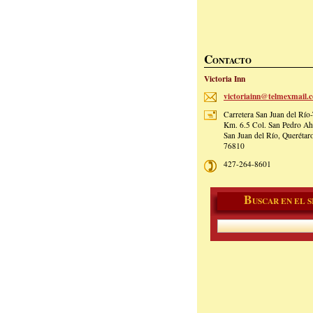
C
ONTACTO
Victoria Inn
victoria
inn@telm
exmail.c
Carretera San Juan del Río
Km. 6.5 Col. San Pedro Ah
San Juan del Río, Querétar
76810
427-264-8601
B
USCAR EN EL S