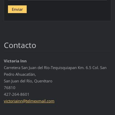
Contacto
Victoria Inn
Carretera San Juan del Río-Tequisquiapan Km. 6.5 Col. San
Pedro Ahuacatlán,
San Juan del Río, Querétaro
76810
427-264-8601
victoria
inn@telm
exmail.c
om