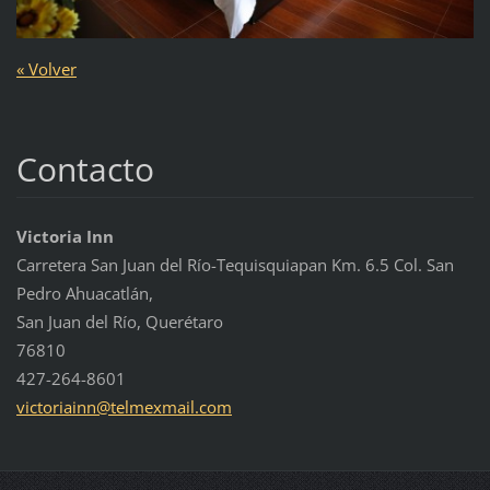
« Volver
Contacto
Victoria Inn
Carretera San Juan del Río-Tequisquiapan Km. 6.5 Col. San
Pedro Ahuacatlán,
San Juan del Río, Querétaro
76810
427-264-8601
victoria
inn@telm
exmail.c
om