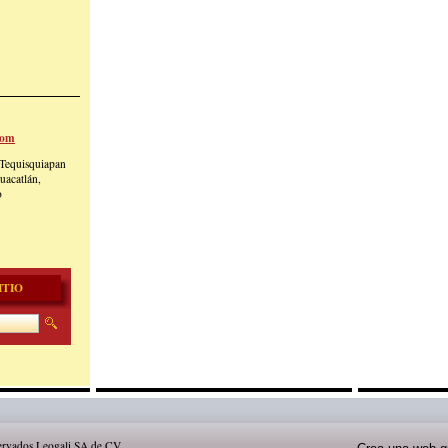
om
-Tequisquiapan
uacatlán,
o
ITIO
ervados Leogali SA de CV.