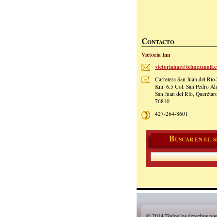
C
ONTACTO
Victoria Inn
victoria
inn@telm
exmail.c
Carretera San Juan del Río
Km. 6.5 Col. San Pedro Ah
San Juan del Río, Querétar
76810
427-264-8601
B
USCAR EN EL S
© 2014 Todos los derechos res