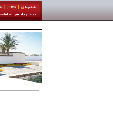
io
RSS
Imprimir
odidad que da placer